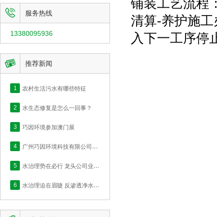
铺装工艺流程：

服务热线
清算-养护施
13380095936
入下一工序停

推荐新闻
1
农村生活污水有哪些特征
2
水生态修复是怎么一回事？
3
巧因环境参加澳门展
4
广州巧因环境科技有限公司网站正式上线！
5
水治理势在必行 龙头公司业绩快速释放
6
水治理迫在眉睫 反渗透净水的价值何在？