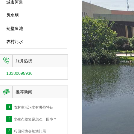
城市河道
风水塘
别墅鱼池
农村污水

服务热线
13380095936

推荐新闻
1
农村生活污水有哪些特征
2
水生态修复是怎么一回事？
3
巧因环境参加澳门展