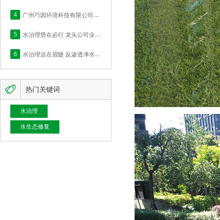
4
广州巧因环境科技有限公司网站正式上线！
5
水治理势在必行 龙头公司业绩快速释放
6
水治理迫在眉睫 反渗透净水的价值何在？

热门关键词
水治理
水生态修复